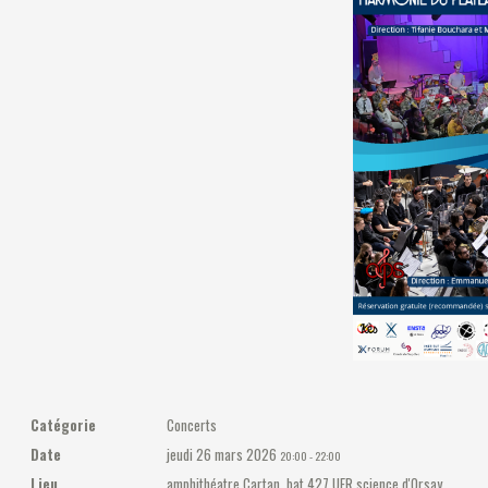
Catégorie
Concerts
Date
jeudi 26 mars 2026
20:00
-
22:00
Lieu
amphithéatre Cartan, bat 427 UFR science d'Orsay